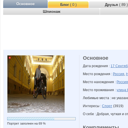
Основное
Блог
( 0 )
Друзья
( 89 )
Шпионаж
Основное
Дата рождения :
17 Сентя
Место рождения :
Россия
,
Н
Место нахождения :
Россия
Место проживания :
улица
Любимые места : не указа
Интересы :
Спорт
(3919)
О себе : Добрая, чуткая и от
Портрет заполнен на 69 %
Комплименты