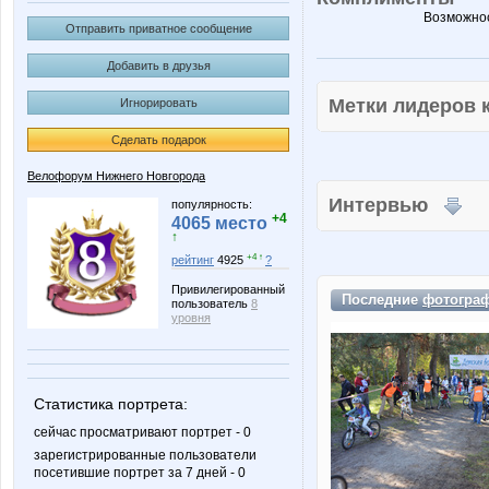
Возможнос
Отправить приватное сообщение
Добавить в друзья
Метки лидеров
Игнорировать
Сделать подарок
Велофорум Нижнего Новгорода
Интервью
популярность:
+4
4065 место
↑
+4 ↑
рейтинг
4925
?
Привилегированный
Последние
фотогра
пользователь
8
уровня
Статистика портрета:
сейчас просматривают портрет - 0
зарегистрированные пользователи
посетившие портрет за 7 дней - 0